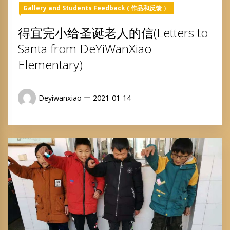
Gallery and Students Feedback ( 作品和反馈 ）
得宜完小给圣诞老人的信(Letters to
Santa from DeYiWanXiao
Elementary)
Deyiwanxiao
2021-01-14