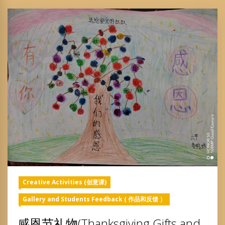
Creative Activities (创意课)
Gallery and Students Feedback ( 作品和反馈 ）
感恩节礼物(Thanksgiving Gifts and