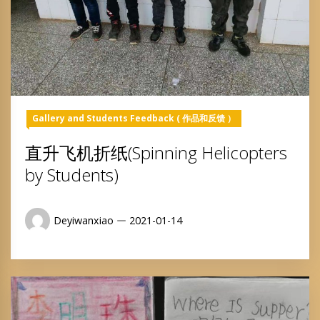
Gallery and Students Feedback ( 作品和反馈 ）
直升飞机折纸(Spinning Helicopters
by Students)
Deyiwanxiao
2021-01-14