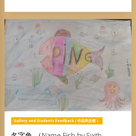
Gallery and Students Feedback ( 作品和反馈 ）
名字鱼 （Name Fish by Sixth