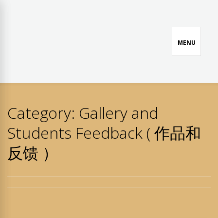
Skip
to
content
MENU
LIANGQIAO CHANNEL 良
We are here to teach you, guide you, and help you
桥网络课堂
Category:
Gallery and
Students Feedback ( 作品和
反馈 ）